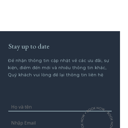
Stay up to date
Để nhận thông tin cập nhật về các ưu đãi, sự
kiện, điểm đến mới và nhiều thông tin khác,
Quý khách vui lòng để lại thông tin liên hệ