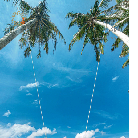
Rooms
Restaurants
Spa
Experiences