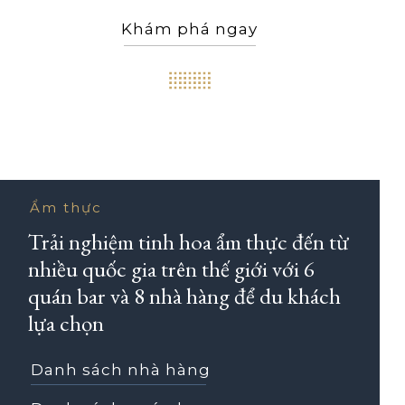
Khám phá ngay
Ẩm thực
Trải nghiệm tinh hoa ẩm thực đến từ
nhiều quốc gia trên thế giới với 6
quán bar và 8 nhà hàng để du khách
lựa chọn
Danh sách nhà hàng