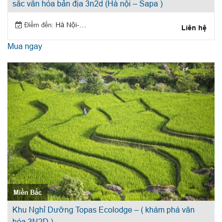
sắc văn hóa bản địa 3n2d (Hà nội – Sapa )
Điểm đến:
Hà Nội-Sapa
Liên hệ
Mua ngay
Miền Bắc
Khu Nghỉ Dưỡng Topas Ecolodge – ( khám phá văn
hóa 3N2D )