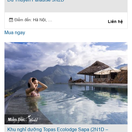
Điểm đến:
Hà Nội, Hạ Long
Liên hệ
Mua ngay
Miền Bắc
Khu nghỉ dưỡng Topas Ecolodge Sapa (2N1D –