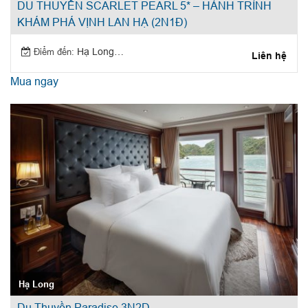
DU THUYỀN SCARLET PEARL 5* – HÀNH TRÌNH
KHÁM PHÁ VỊNH LAN HẠ (2N1Đ)
Điểm đến:
Hạ Long, Lan Hạ
Liên hệ
Mua ngay
Hạ Long
Du Thuyền Paradise 3N2D