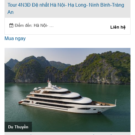
Tour 4N3Đ Đệ nhất Hà Nội- Hạ Long- Ninh Bình-Tràng
An
Điểm đến:
Hà Nội- Hạ Long- Ninh Bình
Liên hệ
Mua ngay
Du Thuyền