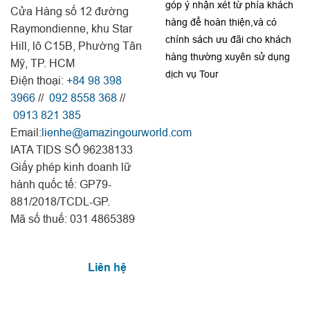
góp ý nhận xét từ phía khách
Cửa Hàng số 12 đường
hàng để hoàn thiện,và có
Raymondienne, khu Star
chính sách ưu đãi cho khách
Hill, lô C15B, Phường Tân
hàng thường xuyên sử dụng
Mỹ, TP. HCM
dịch vụ Tour
Điện thoại:
+84 98 398
3966
//
092 8558 368
//
0913 821 385
Email:
lienhe@amazingourworld.com
IATA TIDS SỐ 96238133
Giấy phép kinh doanh lữ
hành quốc tế: GP79-
881/2018/TCDL-GP.
Mã số thuế: 031 4865389
Liên hệ