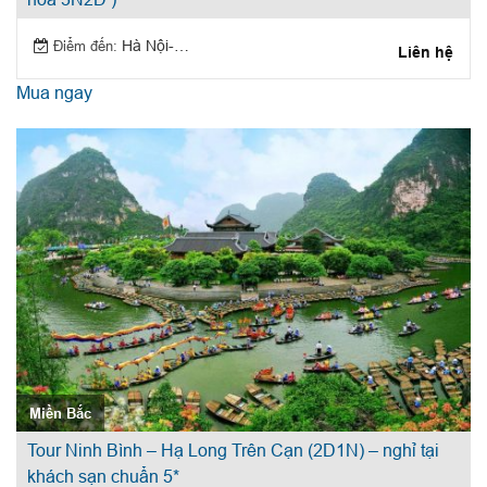
Điểm đến:
Hà Nội-Sapa
Liên hệ
Mua ngay
Miền Bắc
Tour Ninh Bình – Hạ Long Trên Cạn (2D1N) – nghỉ tại
khách sạn chuẩn 5*