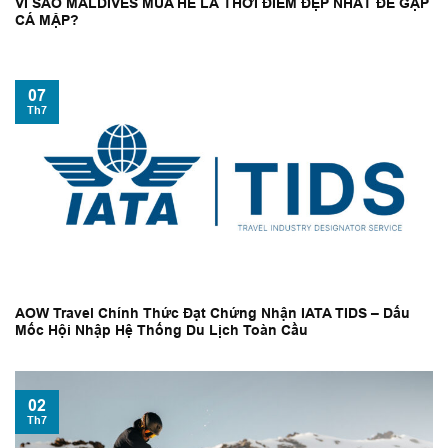
VÌ SAO MALDIVES MÙA HÈ LÀ THỜI ĐIỂM ĐẸP NHẤT ĐỂ GẶP
CÁ MẬP?
07
Th7
AOW Travel Chính Thức Đạt Chứng Nhận IATA TIDS – Dấu
Mốc Hội Nhập Hệ Thống Du Lịch Toàn Cầu
02
Th7