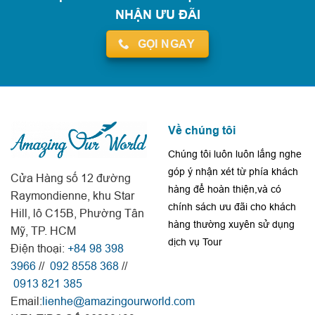
NHẬN ƯU ĐÃI
GỌI NGAY
Về chúng tôi
Chúng tôi luôn luôn lắng nghe
góp ý nhận xét từ phía khách
Cửa Hàng số 12 đường
hàng để hoàn thiện,và có
Raymondienne, khu Star
chính sách ưu đãi cho khách
Hill, lô C15B, Phường Tân
hàng thường xuyên sử dụng
Mỹ, TP. HCM
dịch vụ Tour
Điện thoại:
+84 98 398
3966
//
092 8558 368
//
0913 821 385
Email:
lienhe@amazingourworld.com