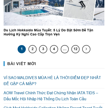
Du Lịch Hokkaido Mùa Tuyết: 5 Lý Do Đặt Sớm Để Tận
Hưởng Kỳ Nghỉ Cao Cấp Trọn Vẹn
1
2
3
4
…
12
BÀI VIẾT MỚI
VÌ SAO MALDIVES MÙA HÈ LÀ THỜI ĐIỂM ĐẸP NHẤT
ĐỂ GẶP CÁ MẬP?
AOW Travel Chính Thức Đạt Chứng Nhận IATA TIDS –
Dấu Mốc Hội Nhập Hệ Thống Du Lịch Toàn Cầu
Club Med Hokkaido Collection Những Resort Trượt Tuyết