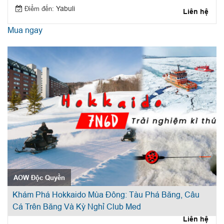
Điểm đến:
Yabuli
Liên hệ
Mua ngay
AOW Độc Quyền
Khám Phá Hokkaido Mùa Đông: Tàu Phá Băng, Câu
Cá Trên Băng Và Kỳ Nghỉ Club Med
Liên hệ