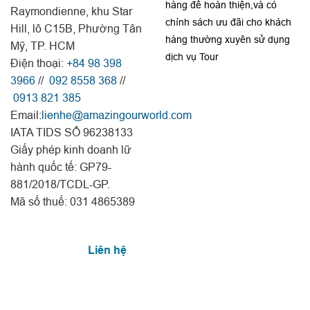
hàng để hoàn thiện,và có
Raymondienne, khu Star
chính sách ưu đãi cho khách
Hill, lô C15B, Phường Tân
hàng thường xuyên sử dụng
Mỹ, TP. HCM
dịch vụ Tour
Điện thoại:
+84 98 398
3966
//
092 8558 368
//
0913 821 385
Email:
lienhe@amazingourworld.com
IATA TIDS SỐ 96238133
Giấy phép kinh doanh lữ
hành quốc tế: GP79-
881/2018/TCDL-GP.
Mã số thuế: 031 4865389
Liên hệ