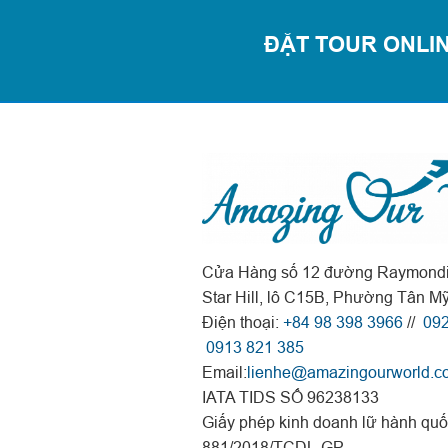
ĐẶT TOUR ONLIN
Cửa Hàng số 12 đường Raymondi
Star Hill, lô C15B, Phường Tân M
Điện thoại:
+84 98 398 3966
//
092
0913 821 385
Email:
lienhe@amazingourworld.c
IATA TIDS SỐ 96238133
Giấy phép kinh doanh lữ hành quố
881/2018/TCDL-GP.