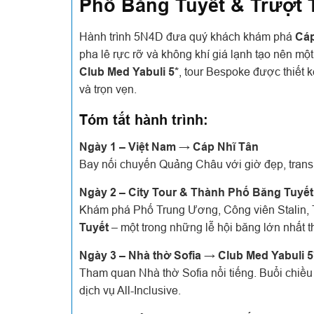
Phố Băng Tuyết & Trượt 
Hành trình 5N4D đưa quý khách khám phá
Cáp
pha lê rực rỡ và không khí giá lạnh tạo nên một
Club Med Yabuli 5*
, tour Bespoke được thiết
và trọn vẹn.
Tóm tắt hành trình:
Ngày 1 – Việt Nam → Cáp Nhĩ Tân
Bay nối chuyến Quảng Châu với giờ đẹp, transi
Ngày 2 – City Tour & Thành Phố Băng Tuyết
Khám phá Phố Trung Ương, Công viên Stalin, T
Tuyết
– một trong những lễ hội băng lớn nhất th
Ngày 3 – Nhà thờ Sofia → Club Med Yabuli 5
Tham quan Nhà thờ Sofia nổi tiếng. Buổi chiều
dịch vụ All-Inclusive.