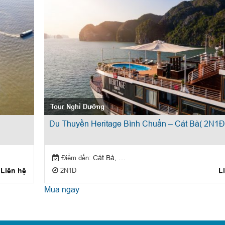
Tour Nghỉ Dưỡng
Du Thuyền Heritage Bình Chuẩn – Cát Bà( 2N1Đ
Điểm đến:
Cát Bà, Hạ Long
2N1Đ
Liên hệ
L
Mua ngay