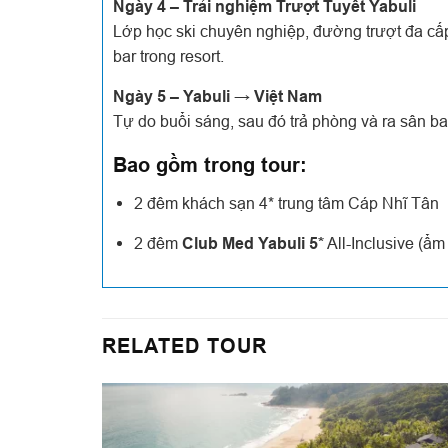
Ngày 4 – Trải nghiệm Trượt Tuyết Yabuli
Lớp học ski chuyên nghiệp, đường trượt đa cấp
bar trong resort.
Ngày 5 – Yabuli → Việt Nam
Tự do buổi sáng, sau đó trả phòng và ra sân b
Bao gồm trong tour:
2 đêm khách sạn 4* trung tâm Cáp Nhĩ Tân
2 đêm
Club Med Yabuli 5*
All-Inclusive (ẩm 
RELATED TOUR