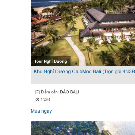
Tour Nghỉ Dưỡng
Khu Nghỉ Dưỡng ClubMed Bali (Trọn gói 4N3Đ
Điểm đến:
ĐẢO BALI
4N3Đ
Mua ngay