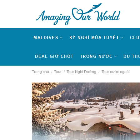
Skip
to
content
MALDIVES
KỲ NGHỈ MÙA TUYẾT
CLU
DEAL GIỜ CHÓT
TRONG NƯỚC
DU TH
Trang chủ
/
Tour
/
Tour Nghỉ Dưỡng
/
Tour nước ngoài