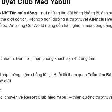
Tuyết Club Med Yabuli
 Nhĩ Tân mùa đông
– nơi những lâu đài băng khổng lồ, ánh 
 thế giới cổ tích. Kết hợp nghỉ dưỡng & trượt tuyết
All-Inclusive
 kế bởi Amazing Our World mang đến trải nghiệm mùa đông đẳn
t nhanh. Đến nơi, nhận phòng khách sạn 4* trung tâm.
háp tưởng niệm chống lũ lụt. Buổi tối tham quan
Triển lãm B
ế giới.
*
 di chuyển về
Resort Club Med Yabuli
– thiên đường trượt tuyế