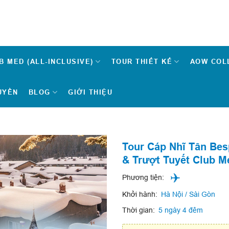
B MED (ALL-INCLUSIVE)
TOUR THIẾT KẾ
AOW COL
UYỀN
BLOG
GIỚI THIỆU
Tour Cáp Nhĩ Tân Be
& Trượt Tuyết Club M
Phương tiện:
Khởi hành:
Hà Nội / Sài Gòn
Thời gian:
5 ngày 4 đêm