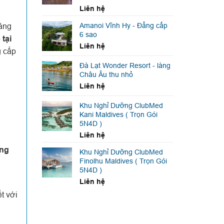
Liên hệ
sáng
Amanoi Vĩnh Hy - Đẳng cấp
6 sao
 tại
Liên hệ
g cấp
Đà Lạt Wonder Resort - làng
Châu Âu thu nhỏ
Liên hệ
Khu Nghỉ Dưỡng ClubMed
Kani Maldives ( Trọn Gói
5N4D )
Liên hệ
ăng
Khu Nghỉ Dưỡng ClubMed
Finolhu Maldives ( Trọn Gói
5N4D )
Liên hệ
t với