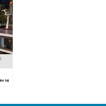
)
iên hệ