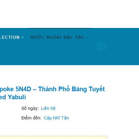
LECTION
NƯỚC NGOÀI ĐẶC SẮC
spoke 5N4D – Thành Phố Băng Tuyết
ed Yabuli
Số ngày:
Liên hệ
Điểm đến:
Cáp Nhĩ Tân