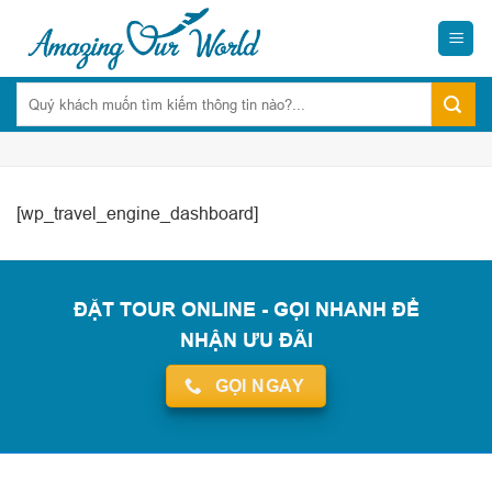
Skip
to
content
[wp_travel_engine_dashboard]
ĐẶT TOUR ONLINE - GỌI NHANH ĐỂ
NHẬN ƯU ĐÃI
GỌI NGAY