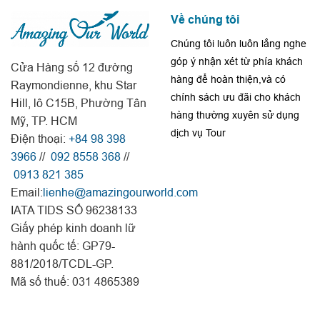
Về chúng tôi
Chúng tôi luôn luôn lắng nghe
góp ý nhận xét từ phía khách
Cửa Hàng số 12 đường
hàng để hoàn thiện,và có
Raymondienne, khu Star
chính sách ưu đãi cho khách
Hill, lô C15B, Phường Tân
hàng thường xuyên sử dụng
Mỹ, TP. HCM
dịch vụ Tour
Điện thoại:
+84 98 398
3966
//
092 8558 368
//
0913 821 385
Email:
lienhe@amazingourworld.com
IATA TIDS SỐ 96238133
Giấy phép kinh doanh lữ
hành quốc tế: GP79-
881/2018/TCDL-GP.
Mã số thuế: 031 4865389