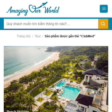
Skip
to
content
Trang chủ
/
Tour
/
Sản phẩm được gắn thẻ “ClubMed”
Beach Holiday