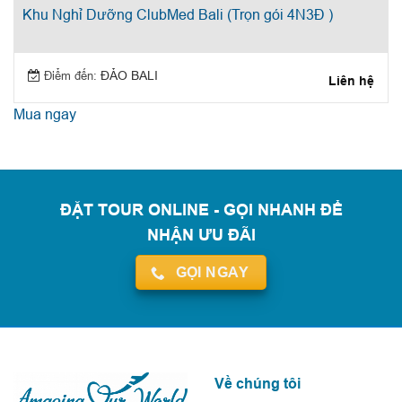
Khu Nghỉ Dưỡng ClubMed Bali (Trọn gói 4N3Đ )
Điểm đến:
ĐẢO BALI
Liên hệ
Mua ngay
ĐẶT TOUR ONLINE - GỌI NHANH ĐỂ
NHẬN ƯU ĐÃI
GỌI NGAY
Về chúng tôi