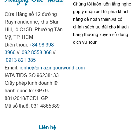
Chúng tôi luôn luôn lắng nghe
góp ý nhận xét từ phía khách
Cửa Hàng số 12 đường
hàng để hoàn thiện,và có
Raymondienne, khu Star
chính sách ưu đãi cho khách
Hill, lô C15B, Phường Tân
hàng thường xuyên sử dụng
Mỹ, TP. HCM
dịch vụ Tour
Điện thoại:
+84 98 398
3966
//
092 8558 368
//
0913 821 385
Email:
lienhe@amazingourworld.com
IATA TIDS SỐ 96238133
Giấy phép kinh doanh lữ
hành quốc tế: GP79-
881/2018/TCDL-GP.
Mã số thuế: 031 4865389
Liên hệ