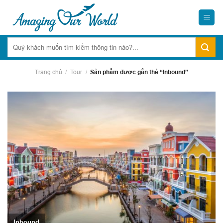
Skip
to
content
Trang chủ
/
Tour
/
Sản phẩm được gắn thẻ “Inbound”
Inbound