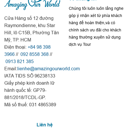
Chúng tôi luôn luôn lắng nghe
góp ý nhận xét từ phía khách
Cửa Hàng số 12 đường
hàng để hoàn thiện,và có
Raymondienne, khu Star
chính sách ưu đãi cho khách
Hill, lô C15B, Phường Tân
hàng thường xuyên sử dụng
Mỹ, TP. HCM
dịch vụ Tour
Điện thoại:
+84 98 398
3966
//
092 8558 368
//
0913 821 385
Email:
lienhe@amazingourworld.com
IATA TIDS SỐ 96238133
Giấy phép kinh doanh lữ
hành quốc tế: GP79-
881/2018/TCDL-GP.
Mã số thuế: 031 4865389
Liên hệ