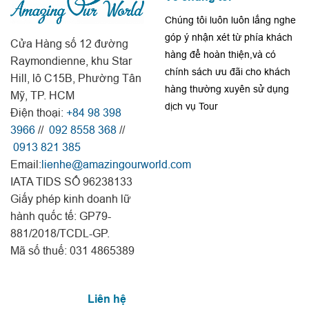
Chúng tôi luôn luôn lắng nghe
góp ý nhận xét từ phía khách
Cửa Hàng số 12 đường
hàng để hoàn thiện,và có
Raymondienne, khu Star
chính sách ưu đãi cho khách
Hill, lô C15B, Phường Tân
hàng thường xuyên sử dụng
Mỹ, TP. HCM
dịch vụ Tour
Điện thoại:
+84 98 398
3966
//
092 8558 368
//
0913 821 385
Email:
lienhe@amazingourworld.com
IATA TIDS SỐ 96238133
Giấy phép kinh doanh lữ
hành quốc tế: GP79-
881/2018/TCDL-GP.
Mã số thuế: 031 4865389
Liên hệ