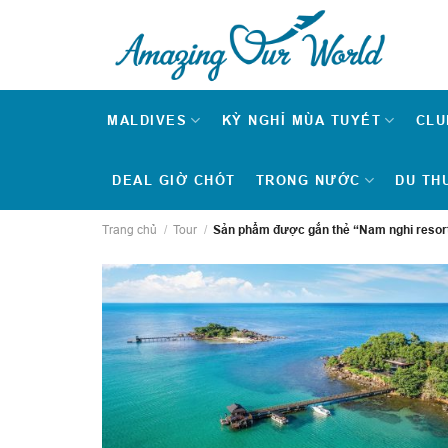
Skip
to
content
MALDIVES
KỲ NGHỈ MÙA TUYẾT
CLU
DEAL GIỜ CHÓT
TRONG NƯỚC
DU TH
Trang chủ
/
Tour
/
Sản phẩm được gắn thẻ “Nam nghi resor