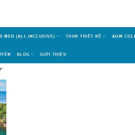
B MED (ALL-INCLUSIVE)
TOUR THIẾT KẾ
AOW COL
UYỀN
BLOG
GIỚI THIỆU
t”