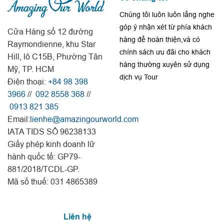
Chúng tôi luôn luôn lắng nghe
góp ý nhận xét từ phía khách
Cửa Hàng số 12 đường
hàng để hoàn thiện,và có
Raymondienne, khu Star
chính sách ưu đãi cho khách
Hill, lô C15B, Phường Tân
hàng thường xuyên sử dụng
Mỹ, TP. HCM
dịch vụ Tour
Điện thoại:
+84 98 398
3966
//
092 8558 368
//
0913 821 385
Email:
lienhe@amazingourworld.com
IATA TIDS SỐ 96238133
Giấy phép kinh doanh lữ
hành quốc tế: GP79-
881/2018/TCDL-GP.
Mã số thuế: 031 4865389
Liên hệ