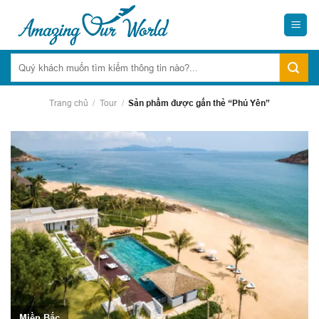
Skip
to
content
Trang chủ
/
Tour
/
Sản phẩm được gắn thẻ “Phú Yên”
Miền Bắc