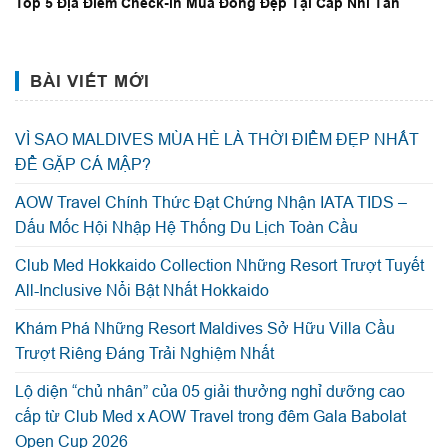
Top 5 Địa Điểm Check-in Mùa Đông Đẹp Tại Cáp Nhĩ Tân
BÀI VIẾT MỚI
VÌ SAO MALDIVES MÙA HÈ LÀ THỜI ĐIỂM ĐẸP NHẤT
ĐỂ GẶP CÁ MẬP?
AOW Travel Chính Thức Đạt Chứng Nhận IATA TIDS –
Dấu Mốc Hội Nhập Hệ Thống Du Lịch Toàn Cầu
Club Med Hokkaido Collection Những Resort Trượt Tuyết
All-Inclusive Nổi Bật Nhất Hokkaido
Khám Phá Những Resort Maldives Sở Hữu Villa Cầu
Trượt Riêng Đáng Trải Nghiệm Nhất
Lộ diện “chủ nhân” của 05 giải thưởng nghỉ dưỡng cao
cấp từ Club Med x AOW Travel trong đêm Gala Babolat
Open Cup 2026