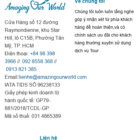
Về chúng tôi
Chúng tôi luôn luôn lắng nghe
góp ý nhận xét từ phía khách
Cửa Hàng số 12 đường
hàng để hoàn thiện,và có
Raymondienne, khu Star
chính sách ưu đãi cho khách
Hill, lô C15B, Phường Tân
hàng thường xuyên sử dụng
Mỹ, TP. HCM
dịch vụ Tour
Điện thoại:
+84 98 398
3966
//
092 8558 368
//
0913 821 385
Email:
lienhe@amazingourworld.com
IATA TIDS SỐ 96238133
Giấy phép kinh doanh lữ
hành quốc tế: GP79-
881/2018/TCDL-GP.
Mã số thuế: 031 4865389
Liên hệ