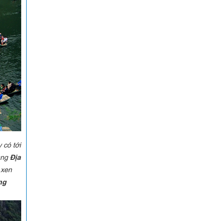
 có tới
ang
Địa
 xen
ng