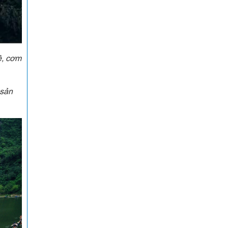
ê, cơm
 sản