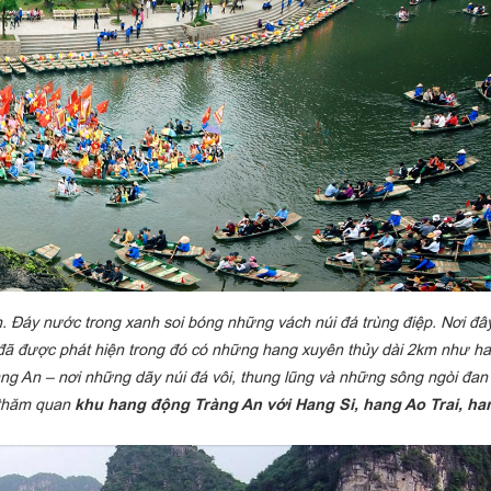
. Đáy nước trong xanh soi bóng những vách núi đá trùng điệp. Nơi đây
đã được phát hiện trong đó có những hang xuyên thủy dài 2km như h
ng An – nơi những dãy núi đá vôi, thung lũng và những sông ngòi đan
thăm quan
khu hang động Tràng An với Hang Si, hang Ao Trai, ha