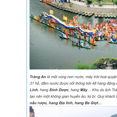
Tràng An
là một vùng non
n
ước, mây
t
rời hoà quyện
31 hồ, đầm nước được nối thông bởi 48 hang động 
Linh
, hang
Sinh Dược
, hang
Mây
… Khu du lịch Trà
tạo nên một không gian huyền ảo, kỳ bí.
Quý khách 
nấu rượu, hang Địa linh, hang Ba Giọt…