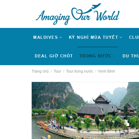
Skip
to
content
MALDIVES
KỲ NGHỈ MÙA TUYẾT
CLU
DEAL GIỜ CHÓT
TRONG NƯỚC
DU TH
Trang chủ
/
Tour
/
Tour trong nước
/
Ninh Bình