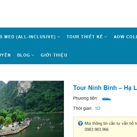
B MED (ALL-INCLUSIVE)
TOUR THIẾT KẾ
AOW COL
UYỀN
BLOG
GIỚI THIỆU
Tour Ninh Bình – Hạ 
Phương tiện:
Thời gian:
1D
Mọi thông tin cần tư vấn hổ t
0983.983.966