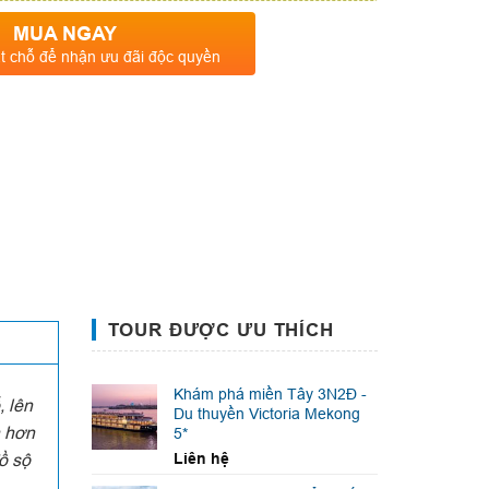
MUA NGAY
t chỗ để nhận ưu đãi độc quyền
TOUR ĐƯỢC ƯU THÍCH
Khám phá miền Tây 3N2Đ -
, lên
Du thuyền Victoria Mekong
à hơn
5*
ồ sộ
Liên hệ