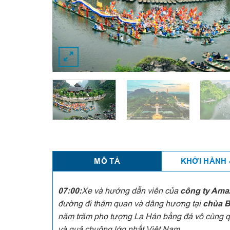
MÔ TẢ
KHỞI HÀNH 
07:00:
Xe và hướng dẫn viên của
công ty Ama
đường đi thăm quan và dâng hương tại
chùa B
năm trăm pho tượng La Hán bằng đá vô cùng qu
và quả chuông lớn nhất Việt Nam.