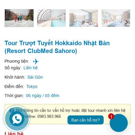
Tour Trượt Tuyết Hokkaido Nhật Bản
(Resort ClubMed Sahoro)
Phương tiện:
Số ngày:
Liên hệ
Khởi hành:
Sài Gòn
Điểm đến:
Tokyo
Thời gian:
06 ngày / 05 đêm
Mọi thông tin cần tư vấn hổ trợ hoặc đặt tour nhanh xin liên hệ
qua hotline: 0983.983.966
1
Bạn cần hỗ trợ?
Liên hệ