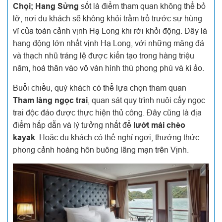
Chọi; Hang Sửng
sốt là điểm tham quan không thể bỏ
lỡ, nơi du khách sẽ không khỏi trầm trồ trước sự hùng
vĩ của toàn cảnh vịnh Hạ Long khi rời khỏi động. Đây là
hang động lớn nhất vịnh Hạ Long, với những măng đá
và thạch nhũ tráng lệ được kiến tạo trong hàng triệu
năm, hoá thân vào vô vàn hình thù phong phú và kì ảo.
Buổi chiều, quý khách có thể lựa chọn tham quan
Tham làng ngọc trai
, quan sát quy trình nuôi cấy ngọc
trai độc đáo được thực hiện thủ công. Đây cũng là địa
điểm hấp dẫn và lý tưởng nhất để
lướt mái chèo
kayak
. Hoặc du khách có thể nghỉ ngơi, thưởng thức
phong cảnh hoàng hôn buông lãng mạn trên Vịnh.