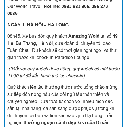
Our World Travel.
Hotline: 0983 983 966/ 096 273
0086
.
NGÀY 1: HÀ NỘI – HẠ LONG
08h45: Xe bus đón quý khách
Amazing Wold
tại số
49
Hai Bà Trưng, Hà Nội
, đưa đoàn di chuyển tới đảo
Tuần Châu. Du khách sẽ có thời gian nghỉ ngơi và thư
giãn trước khi check-in Paradise Lounge
.
(*Đối với quý khách đi xe riêng, quý khách có mặt trước
11:30 tại để tiến hành thủ tục check-in)
Quý khách lên tàu thưởng thức nước uống chào mừng,
sự tiếp đón nồng hậu của đội ngũ tàu thân thiện và
chuyên nghiệp. Bữa trưa tự chọn với nhiều món đặc
sản tại nhà hàng đã sẵn sàng được phục vụ trong khi
du thuyền rời bến và tiến sâu vào vịnh Hạ Long. Trải
nghiệm
thưởng ngoạn cảnh đẹp kì vĩ của Di sản