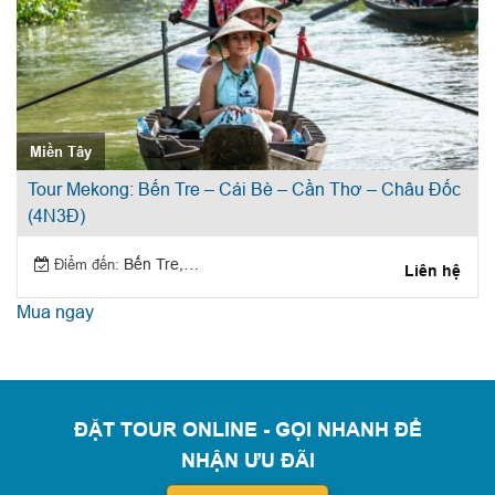
Miền Tây
Tour Mekong: Bến Tre – Cái Bè – Cần Thơ – Châu Đốc
(4N3Đ)
Điểm đến:
Bến Tre, Cái Bè, Cần Thơ, Châu Đốc
Liên hệ
Mua ngay
ĐẶT TOUR ONLINE - GỌI NHANH ĐỂ
NHẬN ƯU ĐÃI