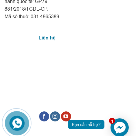
hành quốc tế: GP79-
881/2018/TCDL-GP.
Mã số thuế: 031 4865389
Liên hệ
1
Bạn cần hỗ trợ?