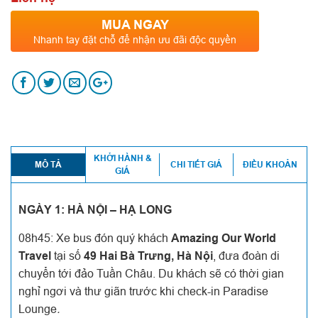
MUA NGAY
Nhanh tay đặt chỗ để nhận ưu đãi độc quyền
KHỞI HÀNH &
MÔ TẢ
CHI TIẾT GIÁ
ĐIỀU KHOẢN
GIÁ
NGÀY 1: HÀ NỘI – HẠ LONG
08h45: Xe bus đón quý khách
Amazing Our World
Travel
tại số
49 Hai Bà Trưng, Hà Nội
, đưa đoàn di
chuyển tới đảo Tuần Châu. Du khách sẽ có thời gian
nghỉ ngơi và thư giãn trước khi check-in Paradise
Lounge
.