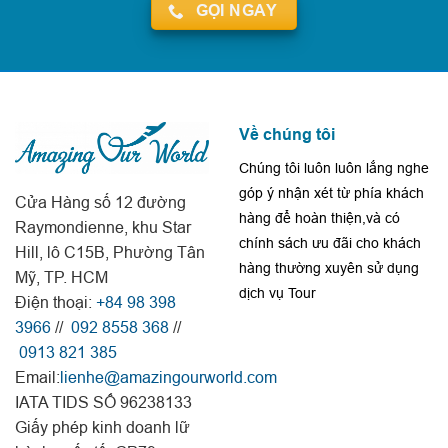
GỌI NGAY
Về chúng tôi
Chúng tôi luôn luôn lắng nghe
góp ý nhận xét từ phía khách
Cửa Hàng số 12 đường
hàng để hoàn thiện,và có
Raymondienne, khu Star
chính sách ưu đãi cho khách
Hill, lô C15B, Phường Tân
hàng thường xuyên sử dụng
Mỹ, TP. HCM
dịch vụ Tour
Điện thoại:
+84 98 398
3966
//
092 8558 368
//
0913 821 385
Email:
lienhe@amazingourworld.com
IATA TIDS SỐ 96238133
Giấy phép kinh doanh lữ