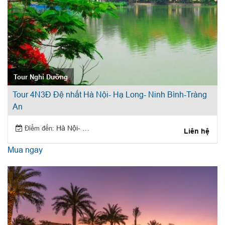
Tour Nghỉ Dưỡng
Tour 4N3Đ Đệ nhất Hà Nội- Hạ Long- Ninh Bình-Tràng
An
Điểm đến:
Hà Nội- Hạ Long- Ninh Bình
Liên hệ
Mua ngay