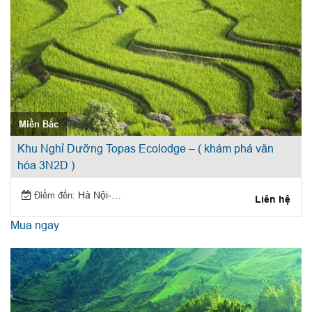
Miền Bắc
Khu Nghỉ Dưỡng Topas Ecolodge – ( khám phá văn
hóa 3N2D )
Điểm đến:
Hà Nội-Sapa
Liên hệ
Mua ngay