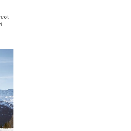
rượt
i.