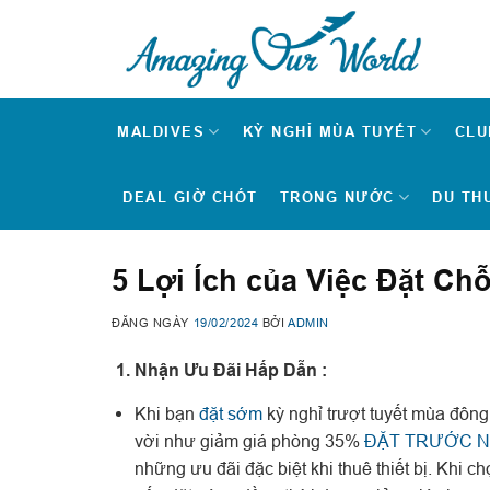
Skip
to
content
MALDIVES
KỲ NGHỈ MÙA TUYẾT
CLU
DEAL GIỜ CHÓT
TRONG NƯỚC
DU TH
5 Lợi Ích của Việc Đặt C
ĐĂNG NGÀY
19/02/2024
BỞI
ADMIN
1. Nhận Ưu Đãi Hấp Dẫn :
Khi bạn
đặt sớm
kỳ nghỉ trượt tuyết mùa đông
vời như giảm giá phòng 35%
ĐẶT TRƯỚC N
những ưu đãi đặc biệt khi thuê thiết bị. Khi