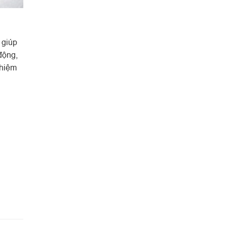
 giúp
động,
ghiệm