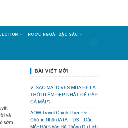
LECTION
NƯỚC NGOÀI ĐẶC SẮC
BÀI VIẾT MỚI
VÌ SAO MALDIVES MÙA HÈ LÀ
THỜI ĐIỂM ĐẸP NHẤT ĐỂ GẶP
CÁ MẬP?
uyệt
AOW Travel Chính Thức Đạt
ời và
Chứng Nhận IATA TIDS – Dấu
chỗ sớm
Mốc Hội Nhập Hệ Thống Du Lịch