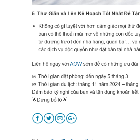
5. Thư Giãn và Lên Kế Hoạch Tốt Nhất Để Tậ
Không có gì tuyệt vời hơn cảm giác mọi thứ 
bạn có thể thoải mái mơ về những con dốc tuy
từ đường trượt đến nhà hàng, quán bar… và n
các dịch vụ độc quyền như đặt bàn tại nhà hàn
Liên hệ ngay với
AOW
sớm để có những ưu đãi
📅 Thời gian đặt phòng: đến ngày 5 tháng 3.
📅 Thời gian du lịch: tháng 11 năm 2024 – tháng
Đảm bảo kỳ nghỉ của bạn và tận dụng khoản tiết
🌟Đừng bỏ lỡ🌟