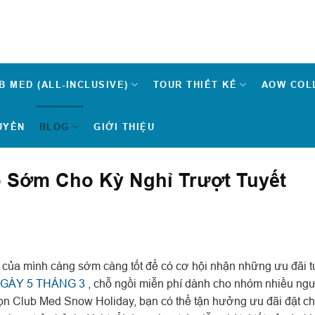
B MED (ALL-INCLUSIVE)
TOUR THIẾT KẾ
AOW COL
UYỀN
BLOG
GIỚI THIỆU
hỗ Sớm Cho Kỳ Nghỉ Trượt Tuyết
 của mình càng sớm càng tốt để có cơ hội nhận những ưu đãi t
GÀY 5 THÁNG 3
, chỗ ngồi miễn phí dành cho nhóm nhiều ngư
 chọn Club Med Snow Holiday, bạn có thể tận hưởng ưu đãi đặt 