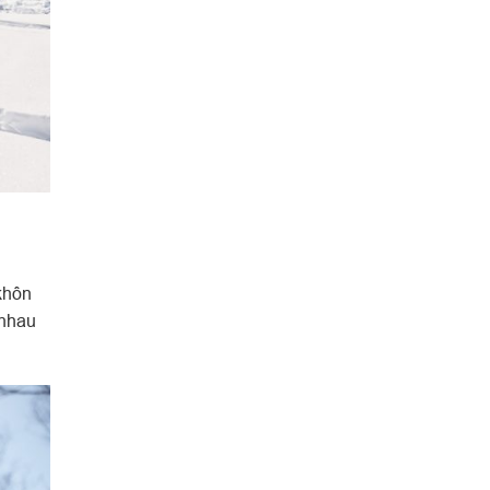
khôn
 nhau