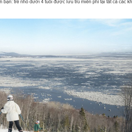
bạn: trẻ nhỏ dưới 4 tuổi được lưu trú miễn phí tại tất cả các k