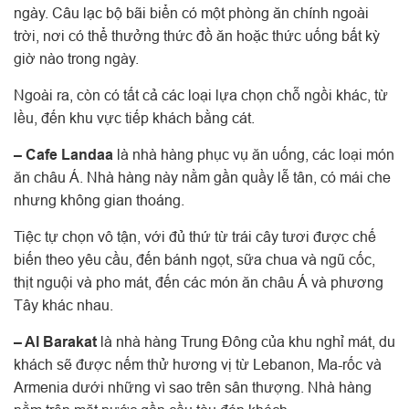
ngày. Câu lạc bộ bãi biển có một phòng ăn chính ngoài
trời, nơi có thể thưởng thức đồ ăn hoặc thức uống bất kỳ
giờ nào trong ngày.
Ngoài ra, còn có tất cả các loại lựa chọn chỗ ngồi khác, từ
lều, đến khu vực tiếp khách bằng cát.
– Cafe Landaa
là nhà hàng phục vụ ăn uống, các loại món
ăn châu Á. Nhà hàng này nằm gần quầy lễ tân, có mái che
nhưng không gian thoáng.
Tiệc tự chọn vô tận, với đủ thứ từ trái cây tươi được chế
biến theo yêu cầu, đến bánh ngọt, sữa chua và ngũ cốc,
thịt nguội và pho mát, đến các món ăn châu Á và phương
Tây khác nhau.
– Al Barakat
là nhà hàng Trung Đông của khu nghỉ mát, du
khách sẽ được nếm thử hương vị từ Lebanon, Ma-rốc và
Armenia dưới những vì sao trên sân thượng. Nhà hàng