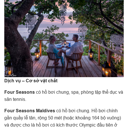
Dịch vụ – Cơ sở vật chất
Four Seasons
có hồ bơi chung, spa, phòng tập thể dục và
sân tennis.
Four Seasons Maldives
có hồ bơi chung. Hồ bơi chính
gần quầy lễ tân, rộng 50 mét (hoặc khoảng 164 bộ vuông)
và được cho là hồ bơi có kích thước Olympic đầu tiên ở