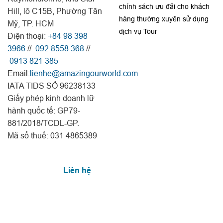
chính sách ưu đãi cho khách
Hill, lô C15B, Phường Tân
hàng thường xuyên sử dụng
Mỹ, TP. HCM
dịch vụ Tour
Điện thoại:
+84 98 398
3966
//
092 8558 368
//
0913 821 385
Email:
lienhe@amazingourworld.com
IATA TIDS SỐ 96238133
Giấy phép kinh doanh lữ
hành quốc tế: GP79-
881/2018/TCDL-GP.
Mã số thuế: 031 4865389
Liên hệ