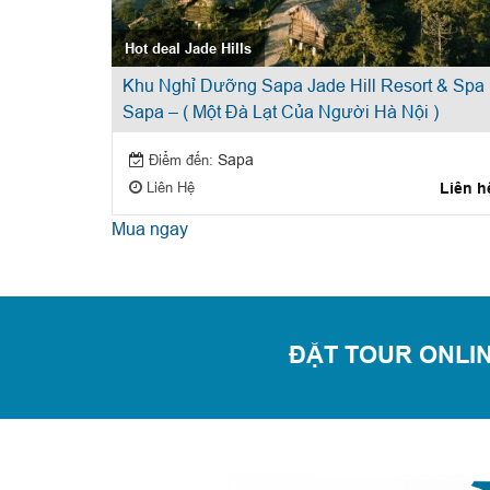
Hot deal Jade Hills
Khu Nghỉ Dưỡng Sapa Jade Hill Resort & Spa
Sapa – ( Một Đà Lạt Của Người Hà Nội )
Điểm đến:
Sapa
Liên Hệ
Liên h
Mua ngay
ĐẶT TOUR ONLIN