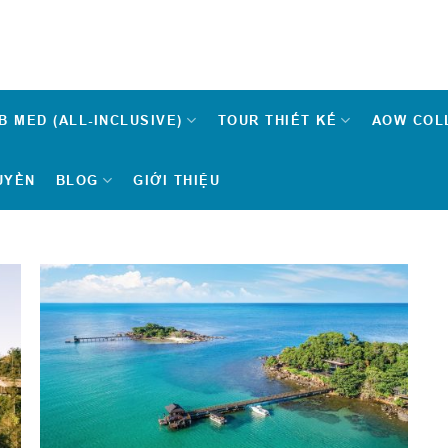
B MED (ALL-INCLUSIVE)
TOUR THIẾT KẾ
AOW COL
UYỀN
BLOG
GIỚI THIỆU