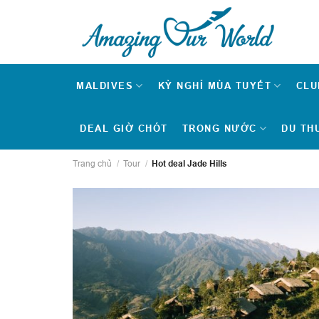
Skip
to
content
MALDIVES
KỲ NGHỈ MÙA TUYẾT
CLU
DEAL GIỜ CHÓT
TRONG NƯỚC
DU TH
Trang chủ
/
Tour
/
Hot deal Jade Hills