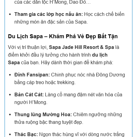
của các dân tộc H’Mong, Dao Đỏ…
Tham gia các lớp học nấu ăn:
Học cách chế biến
những món ăn đặc sản của Sapa.
Du Lịch Sapa – Khám Phá Vẻ Đẹp Bất Tận
Với vị trí thuận lợi,
Sapa Jade Hill Resort & Spa
là
điểm khởi đầu lý tưởng cho hành trình
du lịch
Sapa
của bạn. Hãy dành thời gian để khám phá:
Đỉnh Fansipan:
Chinh phục nóc nhà Đông Dương
bằng cáp treo hoặc trekking.
Bản Cát Cát:
Làng cổ mang đậm nét văn hóa của
người H’Mong.
Thung lũng Mường Hoa:
Chiêm ngưỡng những
thửa ruộng bậc thang tuyệt đẹp.
Thác Bạc:
Ngọn thác hùng vĩ với dòng nước trắng