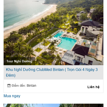
Tour Nghỉ Dưỡng
Khu Nghỉ Dưỡng ClubMed Bintan ( Trọn Gói 4 Ngày 3
Đêm)
Điểm đến:
Bintan
Liên hệ
Mua ngay