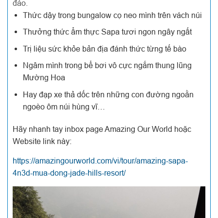
đáo.
Thức dậy trong bungalow cọ neo mình trên vách núi
Thưởng thức ẩm thực Sapa tươi ngon ngây ngất
Trị liệu sức khỏe bản địa đánh thức từng tế bào
Ngâm mình trong bể bơi vô cực ngắm thung lũng
Mường Hoa
Hay đạp xe thả dốc trên những con đường ngoằn
ngoèo ôm núi hùng vĩ…
Hãy nhanh tay inbox page Amazing Our World hoặc
Website link này:
https://amazingourworld.com/vi/tour/amazing-sapa-
4n3d-mua-dong-jade-hills-resort/