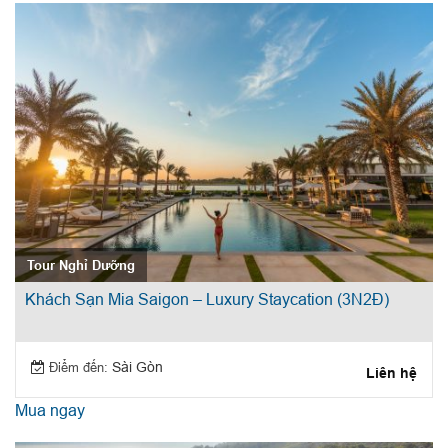
Tour Nghỉ Dưỡng
Khách Sạn Mia Saigon – Luxury Staycation (3N2Đ)
Điểm đến:
Sài Gòn
Liên hệ
Mua ngay