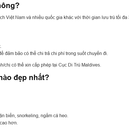
không?
h Việt Nam và nhiều quốc gia khác với thời gian lưu trú tối đa
t
.
ể đảm bảo có thể chi trả chi phí trong suốt chuyến đi.
h/chị có thể xin cấp phép tại Cục Di Trú Maldives.
 nào đẹp nhất?
ặn biển, snorkeling, ngắm cá heo.
 cao hơn.