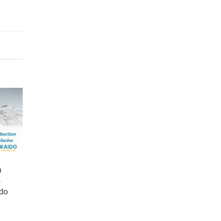
n
-
ido