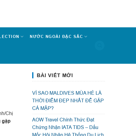
LECTION
NƯỚC NGOÀI ĐẶC SẮC
BÀI VIẾT MỚI
VÌ SAO MALDIVES MÙA HÈ LÀ
THỜI ĐIỂM ĐẸP NHẤT ĐỂ GẶP
CÁ MẬP?
nh/Chị
AOW Travel Chính Thức Đạt
g gặp
Chứng Nhận IATA TIDS – Dấu
Mốc Hội Nhập Hệ Thống Du Lịch