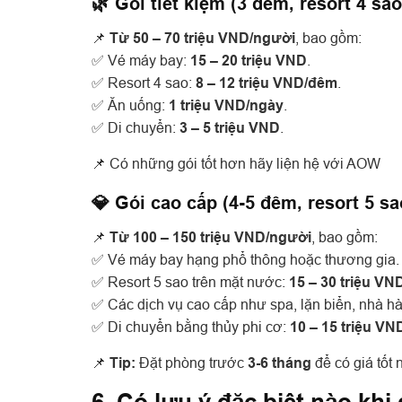
🌿 Gói tiết kiệm (3 đêm, resort 4 sao
📌
Từ 50 – 70 triệu VND/người
, bao gồm:
✅ Vé máy bay:
15 – 20 triệu VND
.
✅ Resort 4 sao:
8 – 12 triệu VND/đêm
.
✅ Ăn uống:
1 triệu VND/ngày
.
✅ Di chuyển:
3 – 5 triệu VND
.
📌 Có những gói tốt hơn hãy liện hệ với AOW
💎 Gói cao cấp (4-5 đêm, resort 5 sa
📌
Từ 100 – 150 triệu VND/người
, bao gồm:
✅ Vé máy bay hạng phổ thông hoặc thương gia.
✅ Resort 5 sao trên mặt nước:
15 – 30 triệu V
✅ Các dịch vụ cao cấp như spa, lặn biển, nhà hà
✅ Di chuyển bằng thủy phi cơ:
10 – 15 triệu V
📌
Tip:
Đặt phòng trước
3-6 tháng
để có giá tốt 