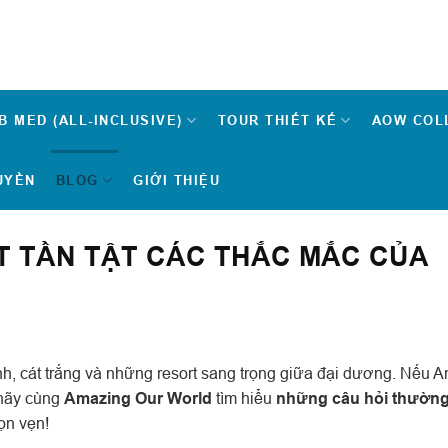
B MED (ALL-INCLUSIVE)
TOUR THIẾT KẾ
AOW COL
UYỀN
BLOG
GIỚI THIỆU
ẤT TẦN TẬT CÁC THẮC MẮC CỦA
h, cát trắng và những resort sang trọng giữa đại dương. Nếu A
 hãy cùng
Amazing Our World
tìm hiểu
những câu hỏi thườn
ọn vẹn!