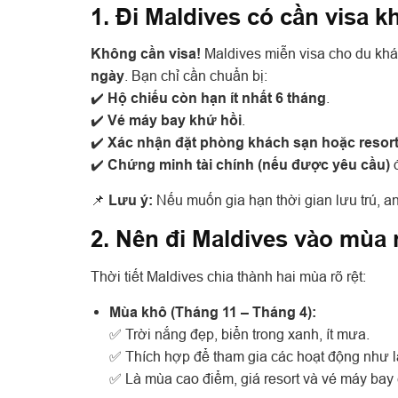
1. Đi Maldives có cần visa 
Không cần visa!
Maldives miễn visa cho du khác
ngày
. Bạn chỉ cần chuẩn bị:
✔️
Hộ chiếu còn hạn ít nhất 6 tháng
.
✔️
Vé máy bay khứ hồi
.
✔️
Xác nhận đặt phòng khách sạn hoặc resor
✔️
Chứng minh tài chính (nếu được yêu cầu)
đ
📌
Lưu ý:
Nếu muốn gia hạn thời gian lưu trú, an
2. Nên đi Maldives vào mùa
Thời tiết Maldives chia thành hai mùa rõ rệt:
Mùa khô (Tháng 11 – Tháng 4):
✅ Trời nắng đẹp, biển trong xanh, ít mưa.
✅ Thích hợp để tham gia các hoạt động như l
✅ Là mùa cao điểm, giá resort và vé máy bay