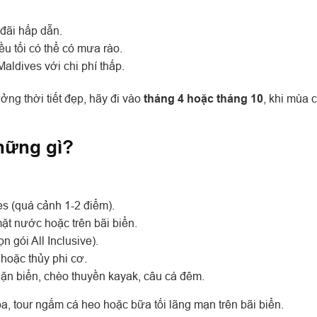
đãi hấp dẫn.
u tối có thể có mưa rào.
ldives với chi phí thấp.
ởng thời tiết đẹp, hãy đi vào
tháng 4 hoặc tháng 10
, khi mùa 
hững gì?
:
s (quá cảnh 1-2 điểm).
ặt nước hoặc trên bãi biển.
n gói All Inclusive).
hoặc thủy phi cơ.
lặn biển, chèo thuyền kayak, câu cá đêm.
a, tour ngắm cá heo hoặc bữa tối lãng mạn trên bãi biển.