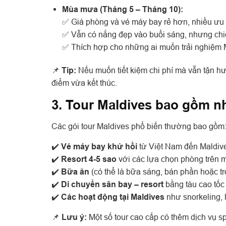
Mùa mưa (Tháng 5 – Tháng 10):
✅ Giá phòng và vé máy bay rẻ hơn, nhiều ưu 
✅ Vẫn có nắng đẹp vào buổi sáng, nhưng chiề
✅ Thích hợp cho những ai muốn trải nghiệm Ma
📌
Tip:
Nếu muốn tiết kiệm chi phí mà vẫn tận hư
điểm vừa kết thúc.
3. Tour Maldives bao gồm n
Các gói tour Maldives phổ biến thường bao gồm
✔️
Vé máy bay khứ hồi
từ Việt Nam đến Maldive
✔️
Resort 4-5 sao
với các lựa chọn phòng trên m
✔️
Bữa ăn
(có thể là bữa sáng, bán phần hoặc trọ
✔️
Di chuyển sân bay – resort
bằng tàu cao tốc 
✔️
Các hoạt động tại Maldives
như snorkeling, 
📌
Lưu ý:
Một số tour cao cấp có thêm dịch vụ sp