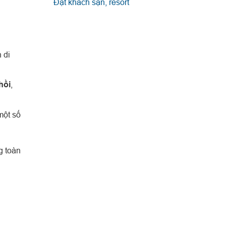
Đặt khách sạn, resort
n di
hồi
,
một số
g toàn