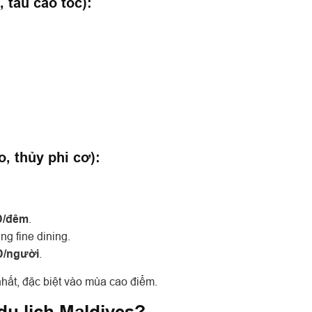
, tàu cao tốc):
o, thủy phi cơ):
ND/đêm
.
ng fine dining.
ND/người
.
nhất, đặc biệt vào mùa cao điểm.