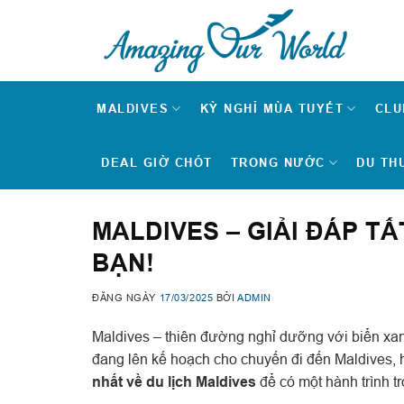
Skip
to
content
MALDIVES
KỲ NGHỈ MÙA TUYẾT
CLU
DEAL GIỜ CHÓT
TRONG NƯỚC
DU TH
MALDIVES – GIẢI ĐÁP T
BẠN!
ĐĂNG NGÀY
17/03/2025
BỞI
ADMIN
Maldives – thiên đường nghỉ dưỡng với biển xan
đang lên kế hoạch cho chuyến đi đến Maldives,
nhất về du lịch Maldives
để có một hành trình tr