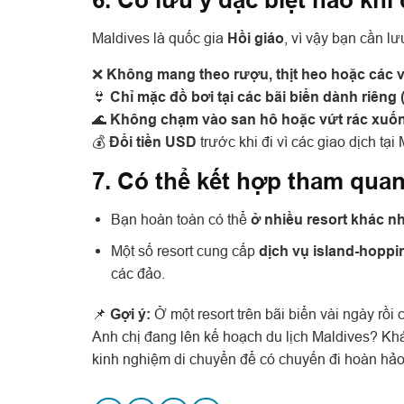
6. Có lưu ý đặc biệt nào khi
Maldives là quốc gia
Hồi giáo
, vì vậy bạn cần lư
❌
Không mang theo rượu, thịt heo hoặc các 
👙
Chỉ mặc đồ bơi tại các bãi biển dành riêng 
🌊
Không chạm vào san hô hoặc vứt rác xuốn
💰
Đổi tiền USD
trước khi đi vì các giao dịch t
7. Có thể kết hợp tham qua
Bạn hoàn toàn có thể
ở nhiều resort khác n
Một số resort cung cấp
dịch vụ island-hoppi
các đảo.
📌
Gợi ý:
Ở một resort trên bãi biển vài ngày rồi
Anh chị đang lên kế hoạch du lịch Maldives? Khám
kinh nghiệm di chuyển để có chuyến đi hoàn hảo