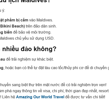
 du lịch Maldives?
u ý:
vật phẩm bị cấm
vào Maldives.
(Bikini Beach)
trên đảo dân sinh.
g biển
để bảo vệ môi trường.
ại Maldives chủ yếu sử dụng USD.
n nhiều đảo không?
hau
để trải nghiệm sự khác biệt.
ng
, hoặc bạn có thể tự đặt tàu cao tốc/thủy phi cơ để di chuyển 
 chuyển sang biệt thự trên mặt nước để có trải nghiệm trọn vẹn!
 phá ngay thông tin về visa, chi phí, thời gian đẹp nhất, resort
! Liên hệ
Amazing Our World Travel
để được tư vấn chi tiết!