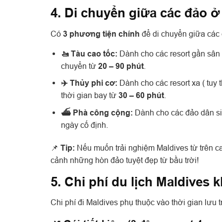
4. Di chuyển giữa các đảo 
Có
3 phương tiện chính
để di chuyển giữa các 
🚤 Tàu cao tốc:
Dành cho các resort gần sân
chuyển từ
20 – 90 phút
.
✈️ Thủy phi cơ:
Dành cho các resort xa ( tuy 
thời gian bay từ
30 – 60 phút
.
⛴️ Phà công cộng:
Dành cho các đảo dân sin
ngày cố định.
📌
Tip:
Nếu muốn trải nghiệm Maldives từ trên ca
cảnh những hòn đảo tuyệt đẹp từ bầu trời!
5. Chi phí du lịch Maldives
Chi phí đi Maldives phụ thuộc vào thời gian lưu tr