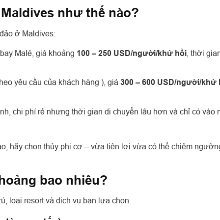
ở Maldives như thế nào?
đảo ở Maldives:
 bay Malé, giá khoảng
100 – 250 USD/người/khứ hồi
, thời gia
theo yêu cầu của khách hàng ), giá
300 – 600 USD/người/khứ 
h, chi phí rẻ nhưng thời gian di chuyển lâu hơn và chỉ có vào 
o, hãy chọn thủy phi cơ – vừa tiện lợi vừa có thể chiêm ngưỡn
 khoảng bao nhiêu?
ú, loại resort và dịch vụ bạn lựa chọn.