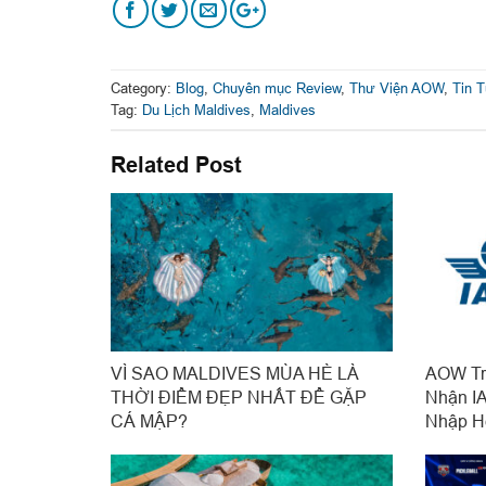
Category:
Blog
,
Chuyên mục Review
,
Thư Viện AOW
,
Tin 
Tag:
Du Lịch Maldives
,
Maldives
Related Post
VÌ SAO MALDIVES MÙA HÈ LÀ
AOW Tr
THỜI ĐIỂM ĐẸP NHẤT ĐỂ GẶP
Nhận I
CÁ MẬP?
Nhập H