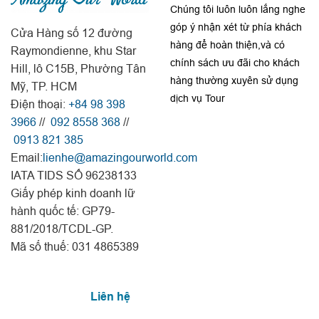
Chúng tôi luôn luôn lắng nghe
góp ý nhận xét từ phía khách
Cửa Hàng số 12 đường
hàng để hoàn thiện,và có
Raymondienne, khu Star
chính sách ưu đãi cho khách
Hill, lô C15B, Phường Tân
hàng thường xuyên sử dụng
Mỹ, TP. HCM
dịch vụ Tour
Điện thoại:
+84 98 398
3966
//
092 8558 368
//
0913 821 385
Email:
lienhe@amazingourworld.com
IATA TIDS SỐ 96238133
Giấy phép kinh doanh lữ
hành quốc tế: GP79-
881/2018/TCDL-GP.
Mã số thuế: 031 4865389
Liên hệ