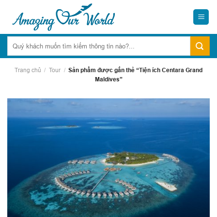
Skip
to
content
Trang chủ
/
Tour
/
Sản phẩm được gắn thẻ “Tiện ích Centara Grand
Maldives”