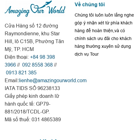
Về chúng tôi
Chúng tôi luôn luôn lắng nghe
góp ý nhận xét từ phía khách
Cửa Hàng số 12 đường
hàng để hoàn thiện,và có
Raymondienne, khu Star
chính sách ưu đãi cho khách
Hill, lô C15B, Phường Tân
hàng thường xuyên sử dụng
Mỹ, TP. HCM
dịch vụ Tour
Điện thoại:
+84 98 398
3966
//
092 8558 368
//
0913 821 385
Email:
lienhe@amazingourworld.com
IATA TIDS SỐ 96238133
Giấy phép kinh doanh lữ
hành quốc tế: GP79-
881/2018/TCDL-GP.
Mã số thuế: 031 4865389