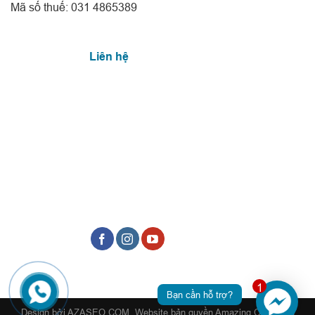
Mã số thuế: 031 4865389
Liên hệ
1
Bạn cần hỗ trợ?
Design bởi AZASEO.COM. Website bản quyền Amazing Our World