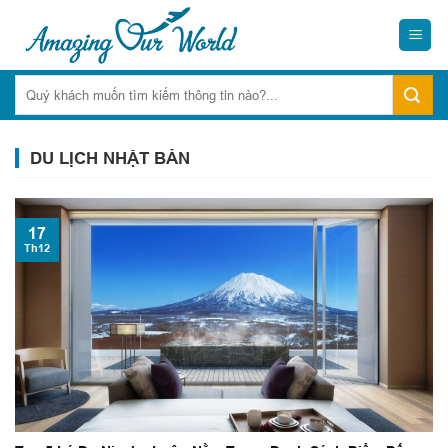
Skip
to
content
DU LỊCH NHẬT BẢN
17
Th12