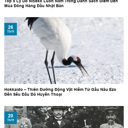
Top 5 Lý Do Niseko Luôn Nằm Trong Danh Sách Điểm Đến
Mùa Đông Hàng Đầu Nhật Bản
26
Th11
Hokkaido – Thiên Đường Động Vật Hiếm Từ Gấu Nâu Ezo
Đến Sếu Đầu Đỏ Huyền Thoại
20
Th11