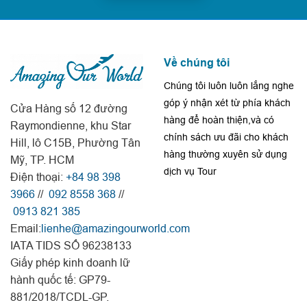
Về chúng tôi
Chúng tôi luôn luôn lắng nghe
góp ý nhận xét từ phía khách
Cửa Hàng số 12 đường
hàng để hoàn thiện,và có
Raymondienne, khu Star
chính sách ưu đãi cho khách
Hill, lô C15B, Phường Tân
hàng thường xuyên sử dụng
Mỹ, TP. HCM
dịch vụ Tour
Điện thoại:
+84 98 398
3966
//
092 8558 368
//
0913 821 385
Email:
lienhe@amazingourworld.com
IATA TIDS SỐ 96238133
Giấy phép kinh doanh lữ
hành quốc tế: GP79-
881/2018/TCDL-GP.