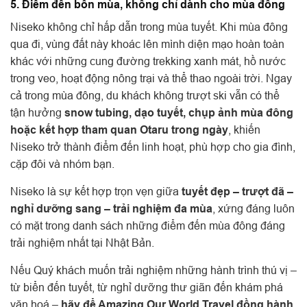
5. Điểm đến bốn mùa, không chỉ dành cho mùa đông
Niseko không chỉ hấp dẫn trong mùa tuyết. Khi mùa đông
qua đi, vùng đất này khoác lên mình diện mạo hoàn toàn
khác với những cung đường trekking xanh mát, hồ nước
trong veo, hoạt động nông trại và thể thao ngoài trời. Ngay
cả trong mùa đông, du khách không trượt ski vẫn có thể
tận hưởng
snow tubing, dạo tuyết, chụp ảnh mùa đông
hoặc kết hợp tham quan Otaru trong ngày
, khiến
Niseko trở thành điểm đến linh hoạt, phù hợp cho gia đình,
cặp đôi và nhóm bạn.
Niseko là sự kết hợp trọn vẹn giữa
tuyết đẹp – trượt đã –
nghỉ dưỡng sang – trải nghiệm đa mùa
, xứng đáng luôn
có mặt trong danh sách những điểm đến mùa đông đáng
trải nghiệm nhất tại Nhật Bản.
Nếu Quý khách muốn trải nghiệm những hành trình thú vị –
từ biển đến tuyết, từ nghỉ dưỡng thư giãn đến khám phá
văn hoá –
hãy để Amazing Our World Travel đồng hành