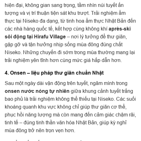
hiện đại, không gian sang trọng, tầm nhìn núi tuyết ấn
tượng và vị trí thuận tiện sát khu trượt. Trải nghiệm ẩm
thực tại Niseko đa dạng, từ tinh hoa ẩm thực Nhật Bản đến
các nhà hàng quốc tế, kết hợp cùng không khí
après-ski
sôi động tại Hirafu Village
– nơi lý tưởng để thư giãn,
gặp gỡ và tận hưởng nhịp sống mùa đông đúng chất
Niseko. Những chuyến đi sớm trong mùa thường mang lại
trải nghiệm yên tĩnh hơn cùng mức giá hấp dẫn hơn.
4. Onsen – liệu pháp thư giãn chuẩn Nhật
Sau một ngày dài vận động trên tuyết, ngâm mình trong
onsen nước nóng tự nhiên
giữa khung cảnh tuyết trắng
bao phủ là trải nghiệm không thể thiếu tại Niseko. Các suối
khoáng quanh khu vực không chỉ giúp thư giãn cơ thể,
phục hồi năng lượng mà còn mang đến cảm giác chậm rãi,
tinh tế – đúng tinh thần văn hóa Nhật Bản, giúp kỳ nghỉ
mùa đông trở nên trọn vẹn hơn.