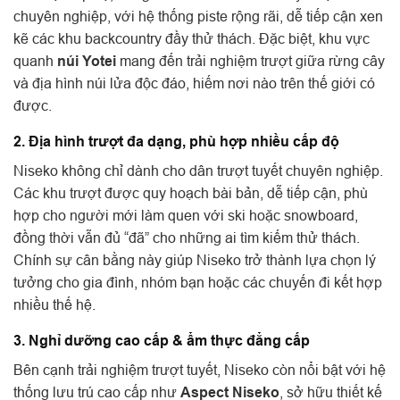
chuyên nghiệp, với hệ thống piste rộng rãi, dễ tiếp cận xen
kẽ các khu backcountry đầy thử thách. Đặc biệt, khu vực
quanh
núi Yotei
mang đến trải nghiệm trượt giữa rừng cây
và địa hình núi lửa độc đáo, hiếm nơi nào trên thế giới có
được.
2. Địa hình trượt đa dạng, phù hợp nhiều cấp độ
Niseko không chỉ dành cho dân trượt tuyết chuyên nghiệp.
Các khu trượt được quy hoạch bài bản, dễ tiếp cận, phù
hợp cho người mới làm quen với ski hoặc snowboard,
đồng thời vẫn đủ “đã” cho những ai tìm kiếm thử thách.
Chính sự cân bằng này giúp Niseko trở thành lựa chọn lý
tưởng cho gia đình, nhóm bạn hoặc các chuyến đi kết hợp
nhiều thế hệ.
3. Nghỉ dưỡng cao cấp & ẩm thực đẳng cấp
Bên cạnh trải nghiệm trượt tuyết, Niseko còn nổi bật với hệ
thống lưu trú cao cấp như
Aspect Niseko
, sở hữu thiết kế