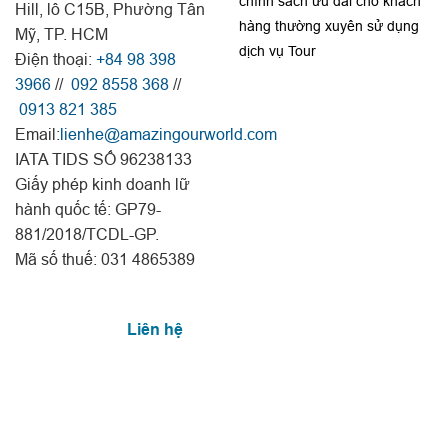
chính sách ưu đãi cho khách
Hill, lô C15B, Phường Tân
hàng thường xuyên sử dụng
Mỹ, TP. HCM
dịch vụ Tour
Điện thoại:
+84 98 398
3966
//
092 8558 368
//
0913 821 385
Email:
lienhe@amazingourworld.com
IATA TIDS SỐ 96238133
Giấy phép kinh doanh lữ
hành quốc tế: GP79-
881/2018/TCDL-GP.
Mã số thuế: 031 4865389
Liên hệ