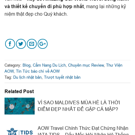
và thiết kế chuyến đi phù hợp nhất
, mang lại những kỷ
niệm thật đẹp cho Quý khách.
Category:
Blog
,
Cẩm Nang Du Lịch
,
Chuyên mục Review
,
Thư Viện
AOW
,
Tin Tức báo chí về AOW
Tag:
Du lịch nhật bản
,
Trượt tuyết nhật bản
Related Post
VÌ SAO MALDIVES MÙA HÈ LÀ THỜI
ĐIỂM ĐẸP NHẤT ĐỂ GẶP CÁ MẬP?
AOW Travel Chính Thức Đạt Chứng Nhận
IATA TIDS – Dấu Mốc Hội Nhập Hệ Thống