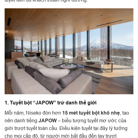
1. Tuyết bột “JAPOW” trứ danh thế giới
Mỗi năm, Niseko đón hơn
15 mét tuyết bột khô nhẹ
, tạo
nên danh tiếng
JAPOW
– biểu tượng tuyết mơ ước của
giới trượt tuyết toàn cầu. Điều kiện tuyết tại đây lý tưởng
cho mọi cấp độ, từ người mới bắt đầu đến tay trượt