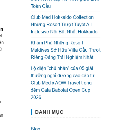
Toàn Cầu
Club Med Hokkaido Collection
Những Resort Trượt Tuyết All-
ân
Inclusive Nổi Bật Nhất Hokkaido
t
Khám Phá Những Resort
ên
sử
Maldives Sở Hữu Villa Cầu Trượt
Riêng Đáng Trải Nghiệm Nhất
Lộ diện “chủ nhân” của 05 giải
thưởng nghỉ dưỡng cao cấp từ
Club Med x AOW Travel trong
đêm Gala Babolat Open Cup
2026
u
DANH MỤC
ần
Blog