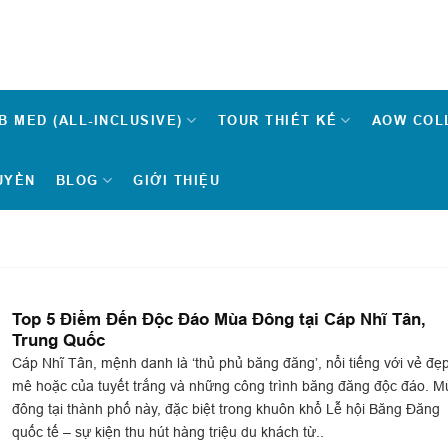
B MED (ALL-INCLUSIVE)
TOUR THIẾT KẾ
AOW COL
UYỀN
BLOG
GIỚI THIỆU
Top 5 Điểm Đến Độc Đáo Mùa Đông tại Cáp Nhĩ Tân,
Trung Quốc
Cáp Nhĩ Tân, mệnh danh là ‘thủ phủ băng đăng’, nổi tiếng với vẻ đẹ
mê hoặc của tuyết trắng và những công trình băng đăng độc đáo. M
đông tại thành phố này, đặc biệt trong khuôn khổ Lễ hội Băng Đăng
quốc tế – sự kiện thu hút hàng triệu du khách từ..