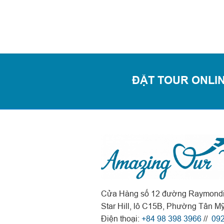
ĐẶT TOUR ONLIN
Cửa Hàng số 12 đường Raymondi
Star Hill, lô C15B, Phường Tân M
Điện thoại:
+84 98 398 3966
//
092