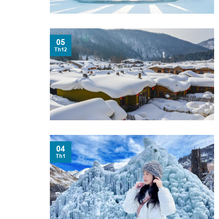
05
Th12
04
Th1