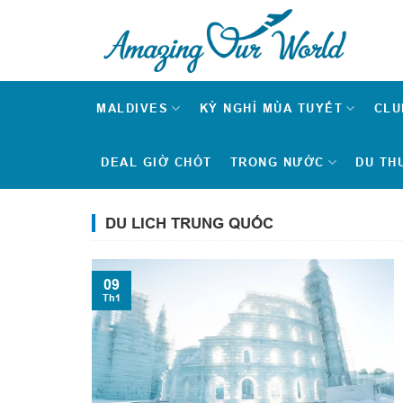
Skip
to
content
MALDIVES
KỲ NGHỈ MÙA TUYẾT
CLU
DEAL GIỜ CHÓT
TRONG NƯỚC
DU TH
DU LICH TRUNG QUỐC
09
Th1