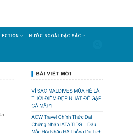
LECTION
NƯỚC NGOÀI ĐẶC SẮC
BÀI VIẾT MỚI
VÌ SAO MALDIVES MÙA HÈ LÀ
THỜI ĐIỂM ĐẸP NHẤT ĐỂ GẶP
CÁ MẬP?
p
ùa
AOW Travel Chính Thức Đạt
Chứng Nhận IATA TIDS – Dấu
Mốc Hội Nhập Hệ Thống Du Lịch