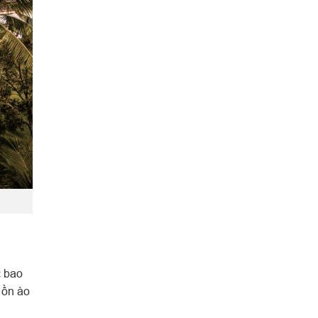
c bao
 ồn ào