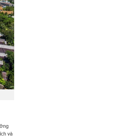
ưỡng
ích và