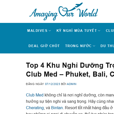
Skip
to
content
MALDIVES
KỲ NGHỈ MÙA TUYẾT
CLU
DEAL GIỜ CHÓT
TRONG NƯỚC
DU TH
Top 4 Khu Nghỉ Dưỡng Tr
Club Med – Phuket, Bali, C
ĐĂNG NGÀY
07/12/2023
BỞI
ADMIN
Club Med
không chỉ là nơi nghỉ dưỡng, còn mang
hưởng sự tiện nghi và sang trọng. Hãy cùng nh
Cherating
, và
Bintan
. Resort tốt nhất hàng đầu
hay những ai ngại di chuyển xa, thủ tục phức tạp