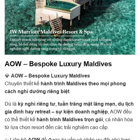
AOW – Bespoke Luxury Maldives
💎
AOW – Bespoke Luxury Maldives
Chuyên thiết kế
hành trình Maldives theo mọi phong
cách nghỉ dưỡng riêng biệt
.
Dù là
kỳ nghỉ riêng tư, tuần trăng mật lãng mạn, du lịch
gia đình hay retreat – sự kiện doanh nghiệp
, AOW đều
có thể thiết kế
hành trình Maldives trọn gói
, cá nhân hóa
từ lựa chọn resort đến các trải nghiệm cao cấp.
✨ Liên hệ
AOW
để được tư vấn và nhận ưu đãi phù hợp