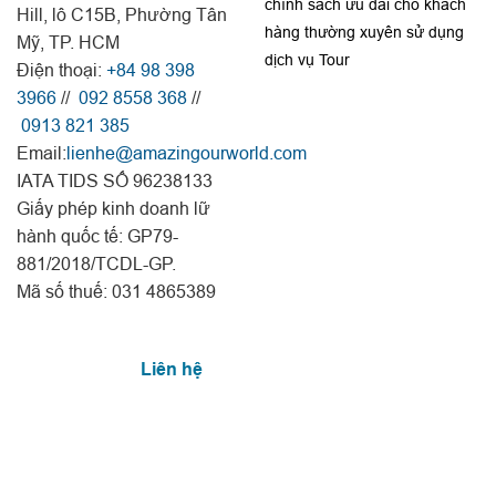
chính sách ưu đãi cho khách
Hill, lô C15B, Phường Tân
hàng thường xuyên sử dụng
Mỹ, TP. HCM
dịch vụ Tour
Điện thoại:
+84 98 398
3966
//
092 8558 368
//
0913 821 385
Email:
lienhe@amazingourworld.com
IATA TIDS SỐ 96238133
Giấy phép kinh doanh lữ
hành quốc tế: GP79-
881/2018/TCDL-GP.
Mã số thuế: 031 4865389
Liên hệ