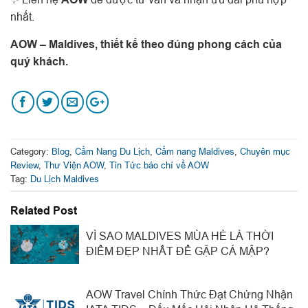
nhất.
AOW – Maldives, thiết kế theo đúng phong cách của
quý khách.
Category:
Blog
,
Cẩm Nang Du Lịch
,
Cẩm nang Maldives
,
Chuyên mục
Review
,
Thư Viện AOW
,
Tin Tức báo chí về AOW
Tag:
Du Lịch Maldives
Related Post
VÌ SAO MALDIVES MÙA HÈ LÀ THỜI
ĐIỂM ĐẸP NHẤT ĐỂ GẶP CÁ MẬP?
AOW Travel Chính Thức Đạt Chứng Nhận