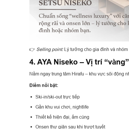
👉
Selling point:
Lý tưởng cho gia đình và nhóm b
4. AYA Niseko – Vị trí “vàng”
Nằm ngay trung tâm Hirafu – khu vực sôi động nh
Điểm nổi bật:
Ski-in/ski-out trực tiếp
Gần khu vui chơi, nightlife
Thiết kế hiện đại, ấm cúng
Onsen thư giãn sau khi trượt tuyết