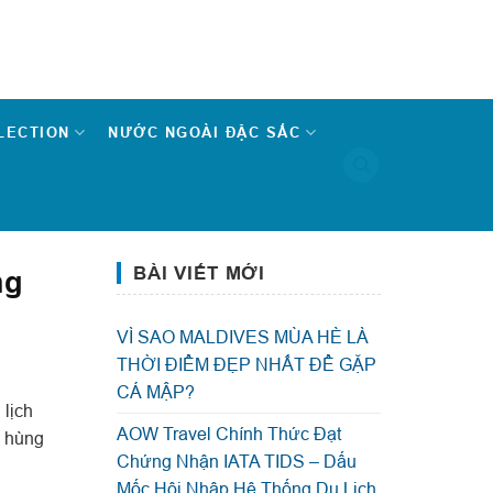
LECTION
NƯỚC NGOÀI ĐẶC SẮC
BÀI VIẾT MỚI
ng
VÌ SAO MALDIVES MÙA HÈ LÀ
THỜI ĐIỂM ĐẸP NHẤT ĐỂ GẶP
CÁ MẬP?
 lịch
AOW Travel Chính Thức Đạt
n hùng
Chứng Nhận IATA TIDS – Dấu
Mốc Hội Nhập Hệ Thống Du Lịch