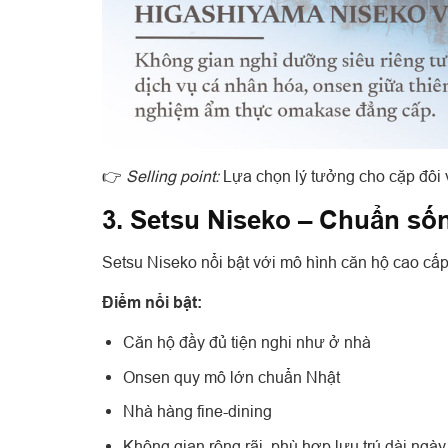
👉
Selling point:
Lựa chọn lý tưởng cho cặp đôi v
3. Setsu Niseko – Chuẩn sốn
Setsu Niseko nổi bật với mô hình căn hộ cao cấ
Điểm nổi bật:
Căn hộ đầy đủ tiện nghi như ở nhà
Onsen quy mô lớn chuẩn Nhật
Nhà hàng fine-dining
Không gian rộng rãi, phù hợp lưu trú dài ngày