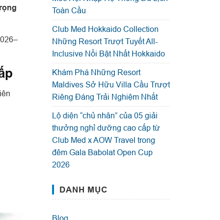
trọng
Toàn Cầu
Club Med Hokkaido Collection
2026–
Những Resort Trượt Tuyết All-
Inclusive Nổi Bật Nhất Hokkaido
ấp
Khám Phá Những Resort
Maldives Sở Hữu Villa Cầu Trượt
iên
Riêng Đáng Trải Nghiệm Nhất
Lộ diện “chủ nhân” của 05 giải
thưởng nghỉ dưỡng cao cấp từ
Club Med x AOW Travel trong
đêm Gala Babolat Open Cup
2026
DANH MỤC
Blog