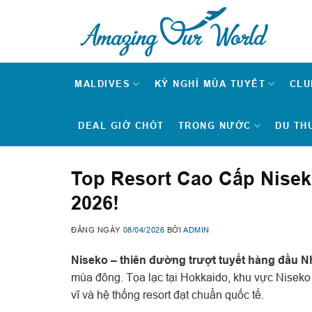
Skip
to
content
MALDIVES
KỲ NGHỈ MÙA TUYẾT
CLU
DEAL GIỜ CHÓT
TRONG NƯỚC
DU TH
Top Resort Cao Cấp Nise
2026!
ĐĂNG NGÀY
08/04/2026
BỞI
ADMIN
Niseko – thiên đường trượt tuyết hàng đầu N
mùa đông. Tọa lạc tại
Hokkaido
, khu vực
Niseko
vĩ và hệ thống resort đạt chuẩn quốc tế.