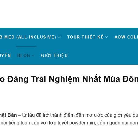
B MED (ALL-INCLUSIVE)
TOUR THIẾT KẾ
AOW COL
UYỀN
BLOG
GIỚI THIỆU
ko Đáng Trải Nghiệm Nhất Mùa Đô
hật Bản
– từ lâu đã trở thành điểm đến mơ ước của giới yêu du
nổi tiếng toàn cầu với lớp tuyết powder mịn, cảnh quan núi no