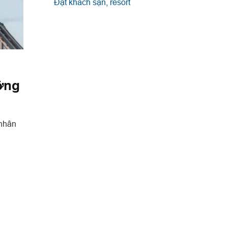
Đặt khách sạn, resort
ưỡng
 nhân