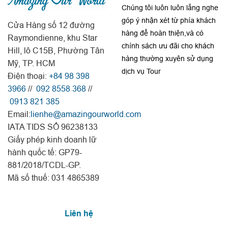
Chúng tôi luôn luôn lắng nghe
góp ý nhận xét từ phía khách
Cửa Hàng số 12 đường
hàng để hoàn thiện,và có
Raymondienne, khu Star
chính sách ưu đãi cho khách
Hill, lô C15B, Phường Tân
hàng thường xuyên sử dụng
Mỹ, TP. HCM
dịch vụ Tour
Điện thoại:
+84 98 398
3966
//
092 8558 368
//
0913 821 385
Email:
lienhe@amazingourworld.com
IATA TIDS SỐ 96238133
Giấy phép kinh doanh lữ
hành quốc tế: GP79-
881/2018/TCDL-GP.
Mã số thuế: 031 4865389
Liên hệ