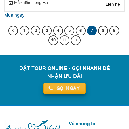
Điểm đến:
Long Hải, Vũng Tàu
Liên hệ
Mua ngay
1
2
3
4
5
6
7
8
9
10
11
ĐẶT TOUR ONLINE - GỌI NHANH ĐỂ
NHẬN ƯU ĐÃI
GỌI NGAY
Về chúng tôi