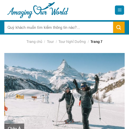
Skip
to
content
Trang chủ
/
Tour
/
Tour Nghỉ Dưỡng
/
Trang 7
Châu Á