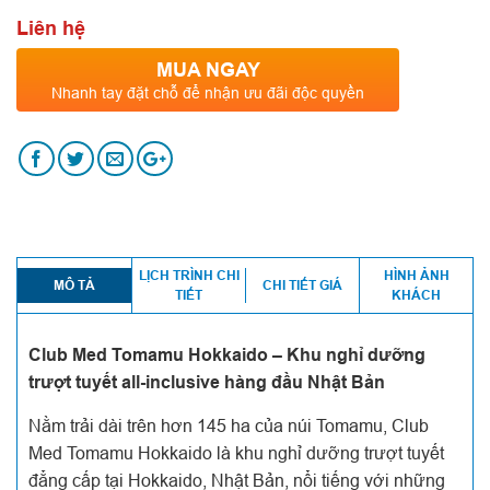
Liên hệ
MUA NGAY
Nhanh tay đặt chỗ để nhận ưu đãi độc quyền
LỊCH TRÌNH CHI
HÌNH ẢNH
MÔ TẢ
CHI TIẾT GIÁ
TIẾT
KHÁCH
Club Med Tomamu Hokkaido – Khu nghỉ dưỡng
trượt tuyết all-inclusive hàng đầu Nhật Bản
Nằm trải dài trên hơn 145 ha của núi Tomamu, Club
Med Tomamu Hokkaido là khu nghỉ dưỡng trượt tuyết
đẳng cấp tại Hokkaido, Nhật Bản, nổi tiếng với những