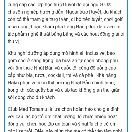
cung cấp các lớp học trượt tuyết do đội ngũ G.O®
chuyên nghiệp hướng dẫn. Ngoài trượt tuyết, du khách
còn có thể tham gia trượt ván, đi bộ trên tuyết, chơi golf
mùa đông, hoặc khám phá Làng Băng độc đáo với các
tác phẩm nghệ thuật bằng băng và các hoạt động giải trí
thú vị.
Khu nghỉ dưỡng áp dụng mô hình all-inclusive, bao
gồm chỗ ở sang trọng, ba bữa ăn tự chọn phong phú
với ẩm thực Nhật Bản và quốc tế, cùng đồ uống cao
cấp như bia, rượu, cocktail, trà và cà phê. Nhà hàng
Haku phục vụ món thịt nướng Nhật Bản chính hiệu,
trong khi các quầy bar và club tạo không gian thư giãn
sôi động cho du khách.
Club Med Tomamu là lựa chọn hoàn hảo cho gia đình
với câu lạc bộ trẻ em chất lượng, tổ chức nhiều hoạt
động vui chơi, học tập an toàn và ý nghĩa cho trẻ em
các lứa tuổi. Điều này giúp cha mẹ có thể yên tâm nghỉ