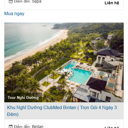
Điểm đến:
Sapa
Liên hệ
Mua ngay
Tour Nghỉ Dưỡng
Khu Nghỉ Dưỡng ClubMed Bintan ( Trọn Gói 4 Ngày 3
Đêm)
Điểm đến:
Bintan