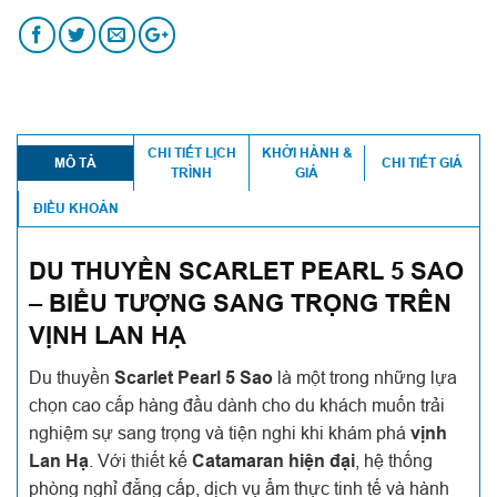
CHI TIẾT LỊCH
KHỞI HÀNH &
MÔ TẢ
CHI TIẾT GIÁ
TRÌNH
GIÁ
ĐIỀU KHOẢN
DU THUYỀN SCARLET PEARL 5 SAO
– BIỂU TƯỢNG SANG TRỌNG TRÊN
VỊNH LAN HẠ
Du thuyền
Scarlet Pearl 5 Sao
là một trong những lựa
chọn cao cấp hàng đầu dành cho du khách muốn trải
nghiệm sự sang trọng và tiện nghi khi khám phá
vịnh
Lan Hạ
. Với thiết kế
Catamaran hiện đại
, hệ thống
phòng nghỉ đẳng cấp, dịch vụ ẩm thực tinh tế và hành