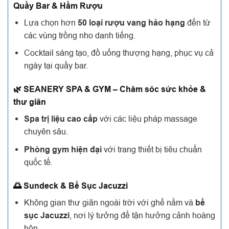
Quầy Bar & Hầm Rượu
Lựa chọn hơn
50 loại rượu vang hảo hạng
đến từ
các vùng trồng nho danh tiếng.
Cocktail sáng tạo, đồ uống thượng hạng, phục vụ cả
ngày tại quầy bar.
🌿 SEANERY SPA & GYM – Chăm sóc sức khỏe &
thư giãn
Spa trị liệu cao cấp
với các liệu pháp massage
chuyên sâu.
Phòng gym hiện đại
với trang thiết bị tiêu chuẩn
quốc tế.
🌅 Sundeck & Bể Sục Jacuzzi
Không gian thư giãn ngoài trời với ghế nằm và
bể
sục Jacuzzi
, nơi lý tưởng để tận hưởng cảnh hoàng
hôn.