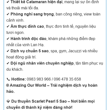
✔
Thiết kế Catamaran hiện đại
, mang lại sự ổn định
và thoải mái tối đa.
✔
Phòng nghỉ sang trọng
, ban công riêng, view toàn
cảnh vịnh.
✔
Ẩm thực đỉnh cao
, thực đơn tinh tế, nguyên liệu
tươi ngon.
✔
Hành trình độc đáo
, khám phá những điểm đẹp
nhất của vịnh Lan Hạ.
✔
Dịch vụ chuẩn 5 sao
, spa, gym, Jacuzzi và nhiều
hoạt động giải trí.
✔
Đội ngũ nhân viên chuyên nghiệp
, tận tâm phục vụ
du khách.
📞
Hotline:
0983 983 966 / 096 478 35 658
🌐
Amazing Our World – Trải nghiệm dịch vụ hoàn
hảo.
💎
Du thuyền Scarlet Pearl 5 Sao – Nơi biến mọi
chuyến đi thành kỷ niệm đáng nhớ!