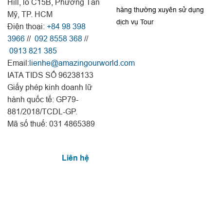
Hill, lô C15B, Phường Tân
hàng thường xuyên sử dụng
Mỹ, TP. HCM
dịch vụ Tour
Điện thoại:
+84 98 398
3966
//
092 8558 368
//
0913 821 385
Email:
lienhe@amazingourworld.com
IATA TIDS SỐ 96238133
Giấy phép kinh doanh lữ
hành quốc tế: GP79-
881/2018/TCDL-GP.
Mã số thuế: 031 4865389
Liên hệ