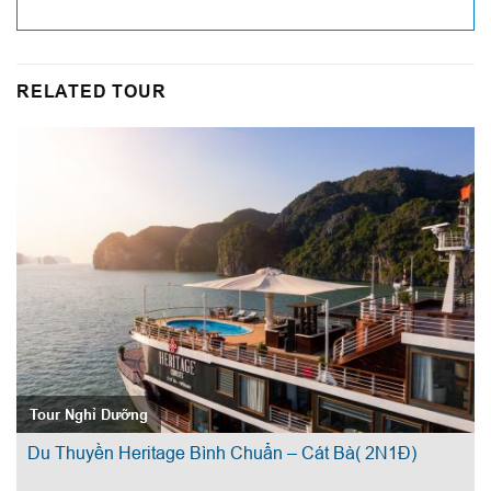
RELATED TOUR
Tour Nghỉ Dưỡng
Du Thuyền Heritage Bình Chuẩn – Cát Bà( 2N1Đ)