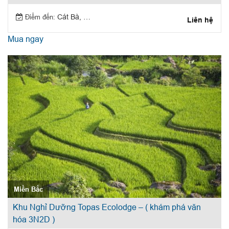
Điểm đến:
Cát Bà, Hạ Long
Liên hệ
Mua ngay
Miền Bắc
Khu Nghỉ Dưỡng Topas Ecolodge – ( khám phá văn
hóa 3N2D )