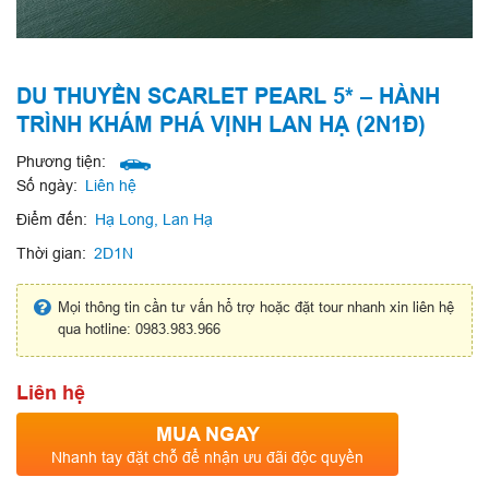
DU THUYỀN SCARLET PEARL 5* – HÀNH
TRÌNH KHÁM PHÁ VỊNH LAN HẠ (2N1Đ)
Phương tiện:
Số ngày:
Liên hệ
Điểm đến:
Hạ Long, Lan Hạ
Thời gian:
2D1N
Mọi thông tin cần tư vấn hổ trợ hoặc đặt tour nhanh xin liên hệ
qua hotline: 0983.983.966
Liên hệ
MUA NGAY
Nhanh tay đặt chỗ để nhận ưu đãi độc quyền