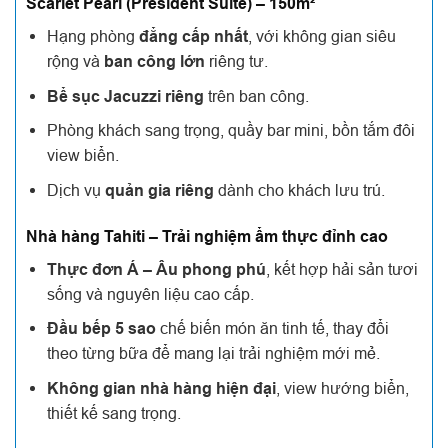
Scarlet Pearl (President Suite) – 150m²
Hạng phòng
đẳng cấp nhất
, với không gian siêu
rộng và
ban công lớn
riêng tư.
Bể sục Jacuzzi riêng
trên ban công.
Phòng khách sang trọng, quầy bar mini, bồn tắm đôi
view biển.
Dịch vụ
quản gia riêng
dành cho khách lưu trú.
Nhà hàng Tahiti – Trải nghiệm ẩm thực đỉnh cao
Thực đơn Á – Âu phong phú
, kết hợp hải sản tươi
sống và nguyên liệu cao cấp.
Đầu bếp 5 sao
chế biến món ăn tinh tế, thay đổi
theo từng bữa để mang lại trải nghiệm mới mẻ.
Không gian nhà hàng hiện đại
, view hướng biển,
thiết kế sang trọng.