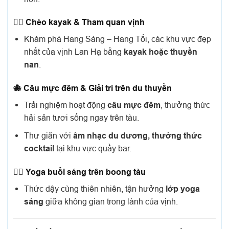
🚣‍♂️ Chèo kayak & Tham quan vịnh
Khám phá Hang Sáng – Hang Tối, các khu vực đẹp
nhất của vịnh Lan Hạ bằng
kayak hoặc thuyền
nan
.
🐙 Câu mực đêm & Giải trí trên du thuyền
Trải nghiệm hoạt động
câu mực đêm
, thưởng thức
hải sản tươi sống ngay trên tàu.
Thư giãn với
âm nhạc du dương, thưởng thức
cocktail
tại khu vực quầy bar.
🧘‍♂️ Yoga buổi sáng trên boong tàu
Thức dậy cùng thiên nhiên, tận hưởng
lớp yoga
sáng
giữa không gian trong lành của vịnh.