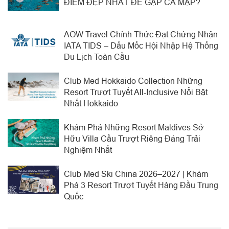
ĐIỂM ĐẸP NHẤT ĐỂ GẶP CÁ MẬP?
AOW Travel Chính Thức Đạt Chứng Nhận
IATA TIDS – Dấu Mốc Hội Nhập Hệ Thống
Du Lịch Toàn Cầu
Club Med Hokkaido Collection Những
Resort Trượt Tuyết All-Inclusive Nổi Bật
Nhất Hokkaido
Khám Phá Những Resort Maldives Sở
Hữu Villa Cầu Trượt Riêng Đáng Trải
Nghiệm Nhất
Club Med Ski China 2026–2027 | Khám
Phá 3 Resort Trượt Tuyết Hàng Đầu Trung
Quốc