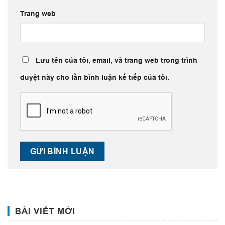
Trang web
Lưu tên của tôi, email, và trang web trong trình
duyệt này cho lần bình luận kế tiếp của tôi.
BÀI VIẾT MỚI