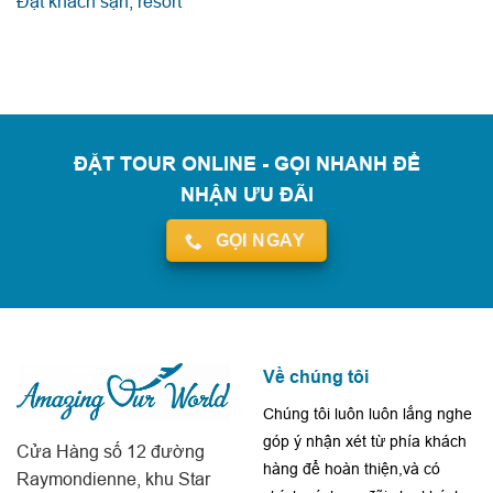
Đặt khách sạn, resort
ĐẶT TOUR ONLINE - GỌI NHANH ĐỂ
NHẬN ƯU ĐÃI
GỌI NGAY
Về chúng tôi
Chúng tôi luôn luôn lắng nghe
góp ý nhận xét từ phía khách
Cửa Hàng số 12 đường
hàng để hoàn thiện,và có
Raymondienne, khu Star