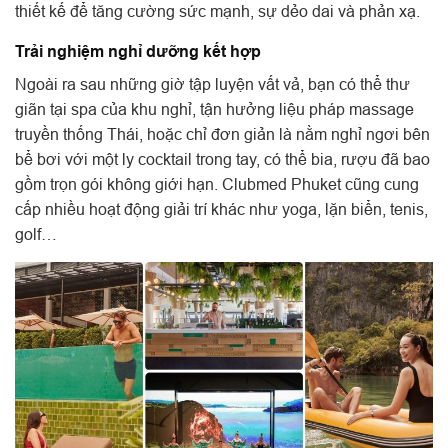
thiết kế để tăng cường sức mạnh, sự dẻo dai và phản xạ.
Trải nghiệm nghỉ dưỡng kết hợp
Ngoài ra sau những giờ tập luyện vất vả, bạn có thể thư
giãn tại spa của khu nghỉ, tận hưởng liệu pháp massage
truyền thống Thái, hoặc chỉ đơn giản là nằm nghỉ ngơi bên
bể bơi với một ly cocktail trong tay, có thể bia, rượu đã bao
gồm trọn gói không giới hạn. Clubmed Phuket cũng cung
cấp nhiều hoạt động giải trí khác như yoga, lặn biển, tenis,
golf…